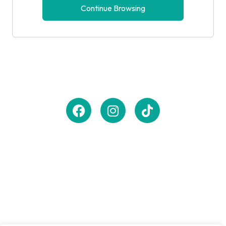
Continue Browsing
Zasubskrybuj newsletter,
aby otrzymywać
powiadomienia
o
nowościach