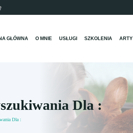
ę
NA GŁÓWNA
O MNIE
USŁUGI
SZKOLENIA
ARTY
szukiwania Dla :
wania Dla :