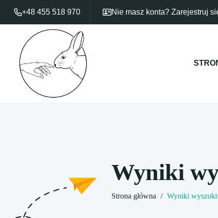
+48 455 518 970
Nie masz konta?
Zarejestruj si
STRO
Wyniki wy
Strona główna
/
Wyniki wyszuki