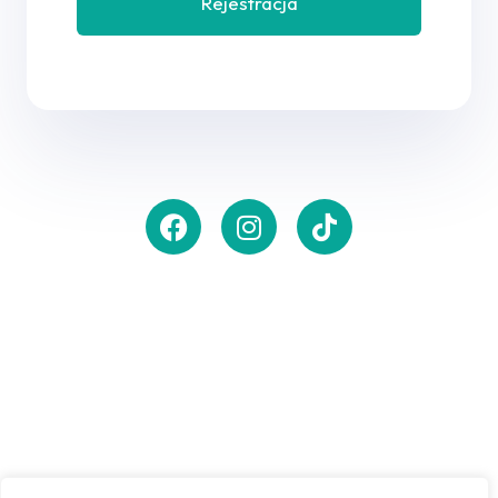
Rejestracja
Zasubskrybuj newsletter,
aby otrzymywać
powiadomienia
o
nowościach