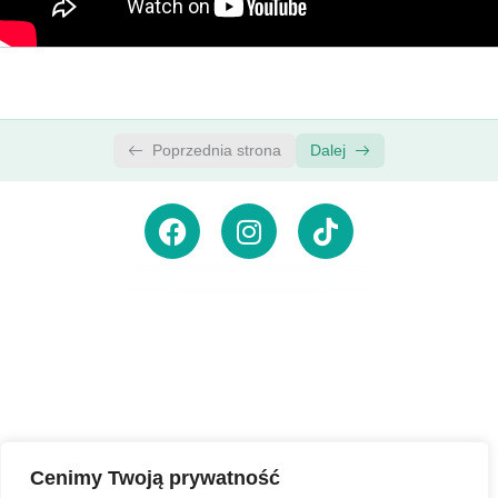
Wireframing – Low Fidelity
0/2
Type, Color & Icon Introduction
0/3
Poprzednia strona
Dalej
Zasubskrybuj newsletter,
aby
otrzymywać powiadomienia
o
nowościach
Cenimy Twoją prywatność