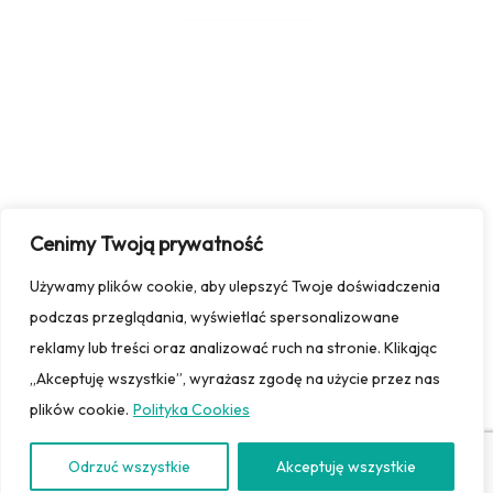
Zasubskrybuj newsletter,
aby otrzymywać
powiadomienia
o
nowościach
Cenimy Twoją prywatność
Używamy plików cookie, aby ulepszyć Twoje doświadczenia
Subskrybuj Teraz
podczas przeglądania, wyświetlać spersonalizowane
reklamy lub treści oraz analizować ruch na stronie. Klikając
„Akceptuję wszystkie”, wyrażasz zgodę na użycie przez nas
Copyright © 2025 | Marlena Ślaska | Wszelkie prawa
plików cookie.
Polityka Cookies
zastrzeżone | Realizacja
HyperBay Studio
|
Informacje
prawne
Odrzuć wszystkie
Akceptuję wszystkie