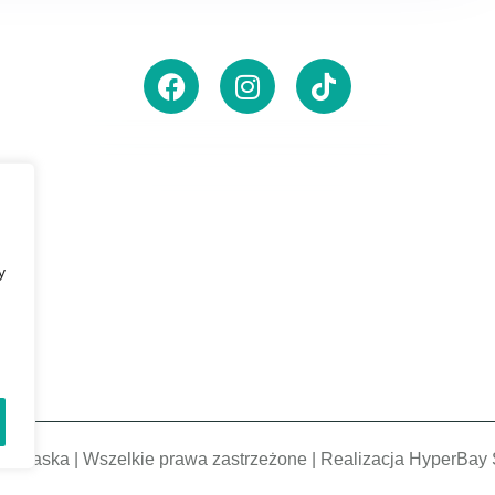
ienia
y
a Ślaska | Wszelkie prawa zastrzeżone | Realizacja
HyperBay 