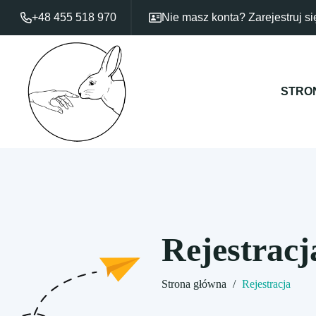
+48 455 518 970
Nie masz konta?
Zarejestruj si
STRO
Rejestracj
Strona główna
/
Rejestracja