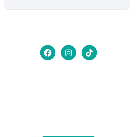
Zasubskrybuj newsletter,
aby otrzymywać
powiadomienia
o
nowościach