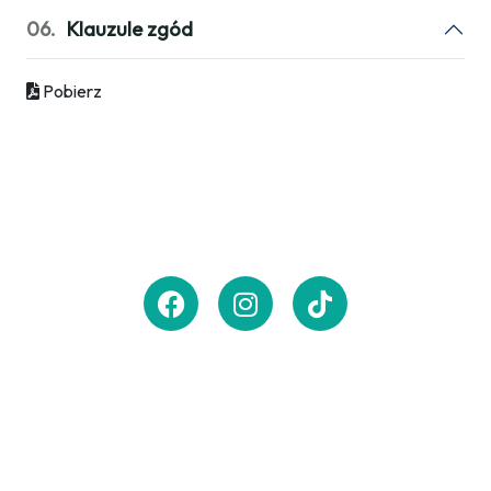
06.
Klauzule zgód
Pobierz
Zasubskrybuj newsletter,
aby otrzymywać
powiadomienia
o